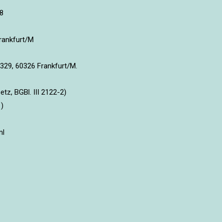
8
rankfurt/M
329, 60326 Frankfurt/M.
tz, BGBl. III 2122-2)
)
ml